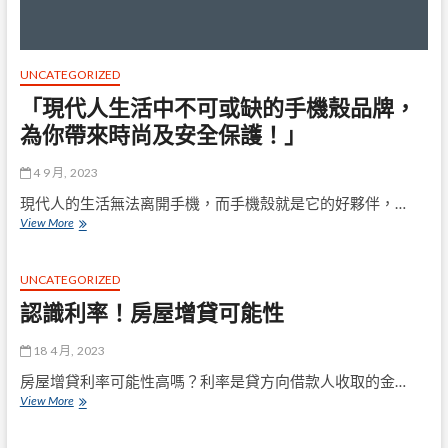
UNCATEGORIZED
「現代人生活中不可或缺的手機殼品牌，
為你帶來時尚及安全保護！」
4 9 月, 2023
現代人的生活無法离開手機，而手機殼就是它的好夥伴，…
「現
View More
代
人
生
UNCATEGORIZED
活
認識利率！房屋增貸可能性
中
不
可
18 4 月, 2023
或
房屋增貸利率可能性高嗎？利率是貸方向借款人收取的金…
缺
認
View More
的
識
手
利
機