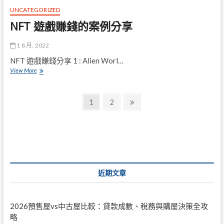
NFT
UNCATEGORIZED
game
NFT 遊戲賺錢的案例分享
嗎？
如
何
1 8 月, 2022
通
NFT 遊戲賺錢分享 1 : Alien Worl…
過
NFT
View More
NFT
遊
賺
戲
錢？
文
賺
Page
Page
Next
1
2
錢
page
章
的
案
導
例
分
覽
享
近期文章
2026預售屋vs中古屋比較：貸款成數、稅務與購屋決策全攻
略