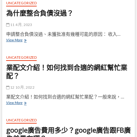
率！
殼
UNCATEGORIZED
房
品
為什麼整合負債沒過？
屋
牌，
增
為
貸
你
11 4 月, 2023
可
帶
申請整合負債沒過、未獲批准有幾種可能的原因： 收入…
能
來
為
View More
性
時
什
尚
麼
及
整
UNCATEGORIZED
安
合
全
業配文介紹！如何找到合適的網紅幫忙業
負
保
債
配？
護！」
沒
過？
12 10 月, 2022
業配文介紹！如何找到合適的網紅幫忙業配？一般來說，…
業
View More
配
文
介
UNCATEGORIZED
紹！
google廣告費用多少？google廣告跟FB廣
如
何