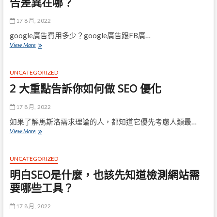
告差異在哪？
找
到
17 8 月, 2022
合
適
google廣告費用多少？google廣告跟FB廣…
的
google
View More
網
廣
紅
告
幫
費
UNCATEGORIZED
忙
用
2 大重點告訴你如何做 SEO 優化
業
多
配？
少？
google
17 8 月, 2022
廣
如果了解馬斯洛需求理論的人，都知道它優先考慮人類最…
告
2
View More
跟
大
FB
重
廣
點
告
UNCATEGORIZED
告
差
明白SEO是什麼，也該先知道檢測網站需
訴
異
你
要哪些工具？
在
如
哪？
何
17 8 月, 2022
做