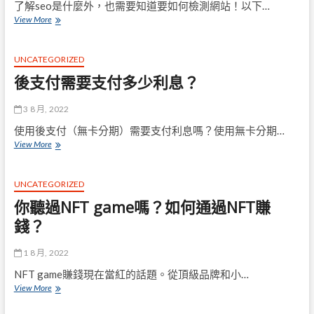
SEO
了解seo是什麼外，也需要知道要如何檢測網站！以下…
優
明
View More
化
白
SEO
是
UNCATEGORIZED
什
後支付需要支付多少利息？
麼，
也
該
3 8 月, 2022
先
使用後支付（無卡分期）需要支付利息嗎？使用無卡分期…
知
後
View More
道
支
檢
付
測
需
網
UNCATEGORIZED
要
站
你聽過NFT game嗎？如何通過NFT賺
支
需
付
錢？
要
多
哪
少
些
1 8 月, 2022
利
工
息？
具？
NFT game賺錢現在當紅的話題。從頂級品牌和小…
你
View More
聽
過