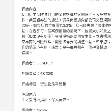
評論內容:
使用衍生品吹噓自己的金融機構的案例研究。大多數案
詐，美國證券法的違法，貿易商繞過內部公司交易規則
30倍 – 如果您的位置僅為3.3％，您已經失去了資本的9
點！在幾乎每一個案例覆蓋的情況下，位置大小如此之
數（如果沒有更多）金融機構的整個資本化。本書還涵
交易商的風險經理，則應該需要閱讀這一點。如果您是
作的情況下有用。注意：幾乎每頁都有一個拼寫錯誤，
錯誤。
評論者：DCnLP59
評論星級：4.0 顆星
評論標題：衍生物是零總和
評論內容:
令人驚訝地揭示，深入審查。
評論者：Nicola