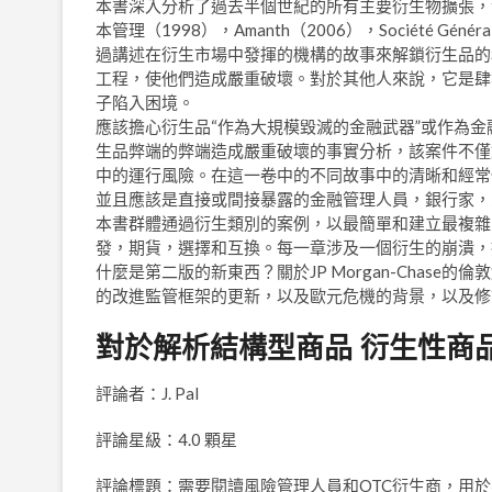
本書深入分析了過去半個世紀的所有主要衍生物擴張，包括Metall
本管理（1998），Amanth（2006），Société Génér
過講述在衍生市場中發揮的機構的故事來解鎖衍生品的
工程，使他們造成嚴重破壞。對於其他人來說，它是肆
子陷入困境。
應該擔心衍生品“作為大規模毀滅的金融武器”或作為
生品弊端的弊端造成嚴重破壞的事實分析，該案件不僅
中的運行風險。在這一卷中的不同故事中的清晰和經常
並且應該是直接或間接暴露的金融管理人員，銀行家，
本書群體通過衍生類別的案例，以最簡單和建立最複雜
發，期貨，選擇和互換。每一章涉及一個衍生的崩潰，
什麼是第二版的新東西？關於JP Morgan-Chas
的改進監管框架的更新，以及歐元危機的背景，以及修
對於解析結構型商品 衍生性商
評論者：J. Pal
評論星級：4.0 顆星
評論標題：需要閱讀風險管理人員和OTC衍生商，用