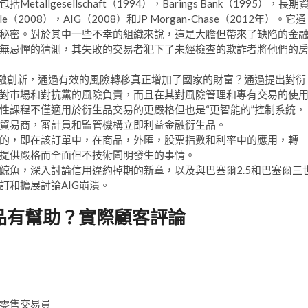
gesellschaft（1994），Barings Bank（1995），長期
ale（2008），AIG（2008）和JP Morgan-Chase（2012年）。它通
秘密。對於其中一些不幸的組織來說，這是大膽但帶來了缺陷的金
無忌憚的猜測，其失敗的交易者犯下了未經檢查的欺詐者將他們的
金融創新，通過有效的風險轉移真正增加了國家的財富？通過提出對衍
對市場和對抗黨的風險負責，而且在其對風險管理和專有交易的使
性課程不僅適用於衍生品交易的更嚴格但也是“更智能的”控制系統，
貿易商，審計員和監管機構立即利益金融衍生品。
的，即在該訂單中，在商品，外匯，股票指數和利率中的應用，轉
提供嚴格而全面但不技術闡明發生的事情。
e的倫敦鯨魚，深入討論信用違約掉期的新章，以及與巴塞爾2.5和巴塞爾三
訂和擴展討論AIG崩潰。
品有幫助？實際顧客評論
於零售交易員