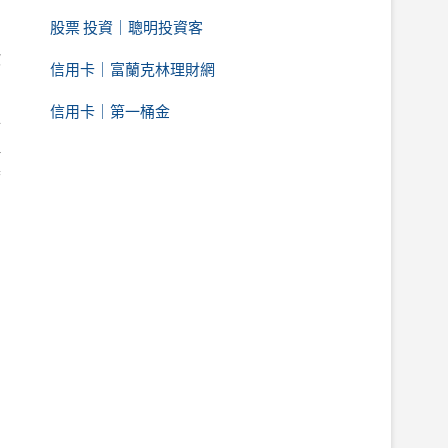
股票 投資｜聰明投資客
欺
信用卡｜富蘭克林理財網
信用卡｜第一桶金
分
理
操
的