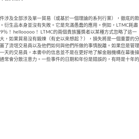
件涉及全部涉及單一貿易（或基於一個理論的系列行業），徹底的
。衍生品本身並沒有失敗。它是充滿愚蠢的應用。例如，LTMC耗盡
9％！ hellooooo！ LTMC的兩個貴族獲獎者以某種方式忽略了這一
大，如果貿易沒有鍛煉（有史以來想起？），損失將是一個重要的
蓋了流氓交易員以及他們如何與他們所做的事情脫離。如果您是管
一天的交易員，本書中的信息並不是在更好地了解金融機構在幕後
通常會分散注意力。一些事件的日期和年份是錯誤的，有時是十年