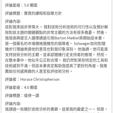
評論星級：5.0 顆星
評論標題：寶貴的課程和指導方針
評論內容:
這對我來說非常偉大。 我對技術分析技術的可行性以及預計解
除對該主題的關鍵觀點的非常主觀的方法有很多擔憂。 然後，
我很高興提交人選擇通過引用Burton Malkiel來開始這本書，
是一個著名的市場價格隨機性的倡導者。 Schwager如何對隨
機步行理論表達他的意見也對我印象深刻。 他強調，他可能是
支持技術分析的主觀，並承認隨機行走支持者的推理。 然而，
在整本書中，他似乎公正和合理。 我仍然對某些特定的工具和
技術感到不滿，但這本書肯定幫助我提高了更好的角度，我推
薦給任何感興趣的人甚至批評技術分析。
評論者：Horace Christopherson
評論星級：4.0 顆星
評論標題：值得一讀
評論內容:
我讀過一些關於技術分析的書籍，這是我的最愛之一。 但是，