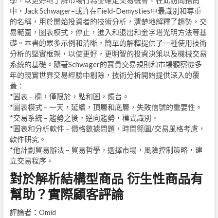
學，以更好地了解市場行為並確定交易機會。在此訪問指南
中，Jack Schwager–或許在Field-Demysties中最識別和尊重
的名稱，用於開始投資者的技術分析，清楚地解釋了趨勢，交
易範圍，圖表模式，停止，進入和退出和金字塔光明方法等基
礎。本書的眾多示例和清晰，簡單的解釋提供了一種使用技術
分析的堅實框架，以使更好，更明智的投資決策以及機械交易
系統的基礎。隨著Schwager的寶貴交易規則和市場觀察從多
年的現實世界交易經驗中剔除，技術分析開始提供深入的覆
蓋：
*圖表 – 欄，僅限於，點和圖，燭台。
*圖表模式 – 一天，延續，頂層和底層，失敗信號的重要性。
*交易系統 – 趨勢之後，逆向趨勢，模式識別。
*圖表和分析軟件 – 價格數據問題，時間範圍/交易風格考慮，
軟件研究。
*他計劃貿易辦法 – 貿易哲學，選擇市場，風險控制策略，建
立交易程序。
對於解析結構型商品 衍生性商品有
幫助？實際顧客評論
評論者：Omid