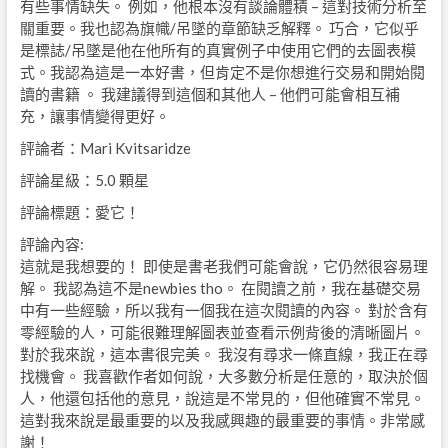
有些事情缺失。 例如，他根本沒有談論體積 – 這對技術分析至
關重要。我也認為旗幟/吊墜的章節缺乏解釋。 巧合，它似乎
是標誌/吊墜是他在他所有的真實例子中使用它們的去圖表模
式。我認為這是一本好書，但肯定不是你想進行交易和開始閱
讀的書籍 。 我建議得到這個和其他人 – 他們可能會相互補
充，讓事情變得更好。
評論者：Mari Kvitsaridze
評論星級：5.0 顆星
評論標題：愛它！
評論內容:
這就是我想要的！ 即使是書老我們可能會說，它仍然很容易理
解。 我認為這不是newbies tho。 在閱讀之前，我在基礎交易
中有一些經驗，所以我有一個我在這次閱讀的內容。 對於含有
零經驗的人，可能很難理解圖表並查看示例背後的清晰圖片。
對於我來說，這本書很完美。 我沒有尋求一條直線，我正在尋
找機會。 我喜歡作者如何說，大多數分析是任意的，取決於個
人，他還包括他的意見，說這是不常見的，但他確實不常見。
這對我來說是最重要的以及我感興趣的最重要的事情。非常感
謝！