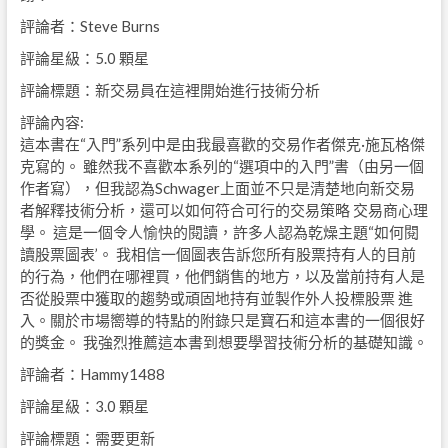
評論者：Steve Burns
評論星級：5.0 顆星
評論標題：新交易員在這裡開始進行技術分析
評論內容:
這本書在“入門”系列中是由我最喜歡的交易作者傑克·施瓦格傑
克寫的。 雖然我不喜歡本系列的“選項中的入門”書（由另一個
作者寫），但我認為Schwager上面並不只是清楚地向新交易
者解釋技術分析，還可以如何符合可行的交易策略 交易商心理
學。 這是一個令人愉快的閱讀，許多人認為乾燥主題“如何閱
讀股票圖表’。 我相信一個圖表告訴您所有股票持有人的目前
的行為，他們在哪裡買，他們銷售的地方，以及當前持有人是
否從股票中獲取的趨勢或頑固地持有並製作外人投標股票 進
入。關於市場嚮導的特點的附錄只是寶石和這本書的一個很好
的獎金。 我強烈推薦這本書到想要學習技術分析的基礎知識。
評論者：Hammy1488
評論星級：3.0 顆星
評論標題：需要更新