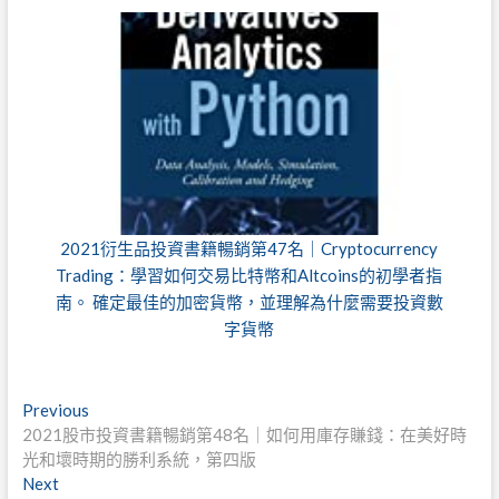
2021衍生品投資書籍暢銷第47名｜Cryptocurrency
Trading：學習如何交易比特幣和Altcoins的初學者指
南。 確定最佳的加密貨幣，並理解為什麼需要投資數
字貨幣
文
Previous
Previous
post:
2021股市投資書籍暢銷第48名｜如何用庫存賺錢：在美好時
章
光和壞時期的勝利系統，第四版
導
Next
Next