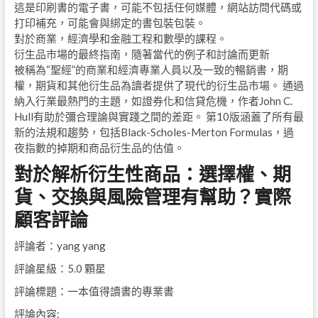
這是印刷書的電子書，可能不包括任何媒體，網站訪問代碼或
打印補充，可能會與綁定的書包裝包裝。
對於商業，經濟學和金融工程和數學的課程。
衍生品市場的最終指南，隨著當代的例子和討論而更新
被稱為“聖經”的商業和經濟專業人員以及一致的暢銷書，期
權，期貨和其他衍生品為讀者提供了現代的衍生品市場。 通過
納入行業最熱門的主題，如證券化和信貸危機，作者John C.
Hull有助於彌合理論與實踐之間的差距。 第10版涵蓋了所有最
新的法規和趨勢，包括Black-Scholes-Merton Formulas，過
夜指數的掉期和商品衍生品的估值。
對於解析衍生性商品：選擇權、期
貨、交換與風險管理有幫助？實際
顧客評論
評論者：yang yang
評論星級：5.0 顆星
評論標題：一本值得讀書的專業書
評論內容: