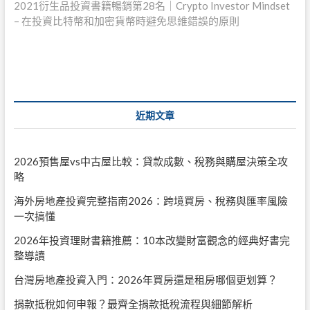
post:
2021衍生品投資書籍暢銷第28名｜Crypto Investor Mindset
覽
– 在投資比特幣和加密貨幣時避免思維錯誤的原則
近期文章
2026預售屋vs中古屋比較：貸款成數、稅務與購屋決策全攻
略
海外房地產投資完整指南2026：跨境買房、稅務與匯率風險
一次搞懂
2026年投資理財書籍推薦：10本改變財富觀念的經典好書完
整導讀
台灣房地產投資入門：2026年買房還是租房哪個更划算？
捐款抵稅如何申報？最齊全捐款抵稅流程與細節解析