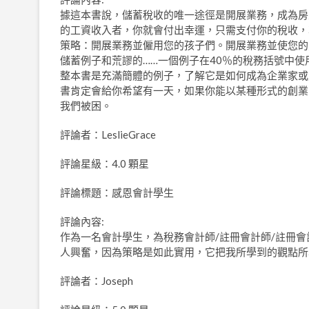
據這本書說，儲蓄稅收的唯一途徑是開展業務，成為房
的工資收入者，你就會付出幸運，只需支付你的稅收，
策略：開展業務並僱用您的孩子們。開展業務並使您的
儲蓄例子和荒謬的……一個例子在40％的稅務括號中使
整本書是充滿簡體的例子，了解它是如何成為企業家或
書肯定會給你希望有一天，如果你能以某種形式的創業
我們被困。
評論者：LeslieGrace
評論星級：4.0 顆星
評論標題：感恩會計學生
評論內容:
作為一名會計學生，為稅務會計師/註冊會計師/註冊會
人興奮，因為策略是如此實用，它把我所學到的觀點所
評論者：Joseph