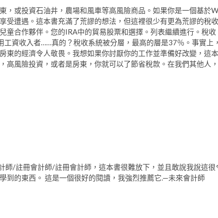
東，或投資石油井，農場和風車等高風險商品。如果你是一個基於W
享受遭遇。這本書充滿了荒謬的想法，但這裡很少有更為荒謬的稅
兒童合作夥伴。您的IRA中的貿易股票和選擇。列表繼續進行。稅收
用工資收入者……真的？稅收系統被分層，最高的層是37％。事實上
房東的經濟令人敬畏。我想如果你討厭你的工作並準備好改變，這
，高風險投資，或者是房東，你就可以了節省稅款。在我們其他人
計師/註冊會計師/註冊會計師，這本書很難放下，並且敢說我說這很
學到的東西。 這是一個很好的閱讀，我強烈推薦它.—未來會計師