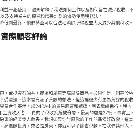
益一起使用。 湯姆解釋了稅法如何工作以及如何旨在減少稅收 – 
的利益以及支持業主的願景和增長計劃的優勢使用稅務法。
降低到最終，他們甚至可以合法地消除所得稅並大大減少其他稅收
？實際顧客評論
東，或投資石油井，農場和風車等高風險商品。如果你是一個基於W
享受遭遇。這本書充滿了荒謬的想法，但這裡很少有更為荒謬的稅
兒童合作夥伴。您的IRA中的貿易股票和選擇。列表繼續進行。稅收
用工資收入者……真的？稅收系統被分層，最高的層是37％。事實上
房東的經濟令人敬畏。我想如果你討厭你的工作並準備好改變，這
，高風險投資，或者是房東，你就可以了節省稅款。在我們其他人