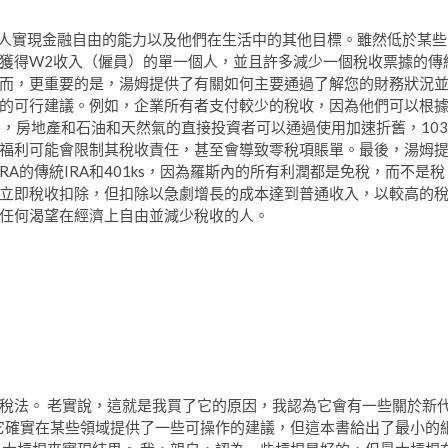
何妨礙個人實現金融自由的能力以及他們在生活中的其他目標。雖然低於某些
於獲得W2收入（僱員）的單一個人，並且許多減少一個稅收票據的傳
而，更重要的是，湯姆提供了有關如何主要通過了解您的財務狀況
的可行建議。例如，企業所有者支付較少的稅收，因為他們可以根
外，房地產和石油和天然氣的直接投資者可以通過使用加速折舊，103
福利可能會限制其稅收責任，甚至會導致零稅項賬單。最後，湯姆
IRA的傳統IRA和401ks，因為羅斯內的所有利潤都是免稅，而不是稅
立即稅收扣除，但扣除以急劇增長的成本達到普通收入，以較高的
任何渴望在經濟上自由並減少稅收的人。
稅法。 老實說，這就是我買了它的原因，我認為它會有一些關於新
 它確實在某些領域提供了一些可操作的建議，但這本書給出了最小的