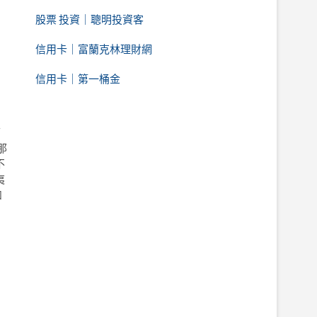
股票 投資｜聰明投資客
信用卡｜富蘭克林理財網
信用卡｜第一桶金
可
那
不
夷
如