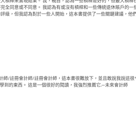
最大槓桿來實現結果。 我，親自，認為一些槓桿是好的，但最大槓桿
不完全同意或不同意。 我認為有或沒有槓桿和一些傳統退休賬戶的一
的評級，但我認為對於一些人開始，這本書提供了一些關鍵建議，他
計師/註冊會計師/註冊會計師，這本書很難放下，並且敢說我說這很
學到的東西。 這是一個很好的閱讀，我強烈推薦它.—未來會計師