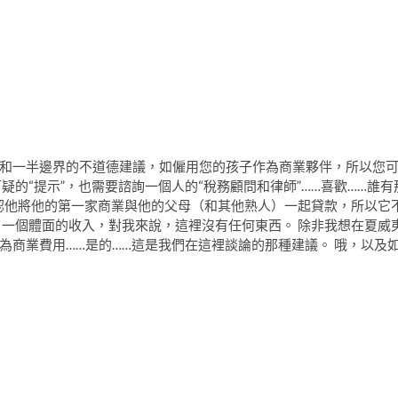
和一半邊界的不道德建議，如僱用您的孩子作為商業夥伴，所以您
的“提示”，也需要諮詢一個人的“稅務顧問和律師”……喜歡……誰有
承認他將他的第一家商業與他的父母（和其他熟人）一起貸款，所以它
了一個體面的收入，對我來說，這裡沒有任何東西。 除非我想在夏威
為商業費用……是的……這是我們在這裡談論的那種建議。 哦，以及