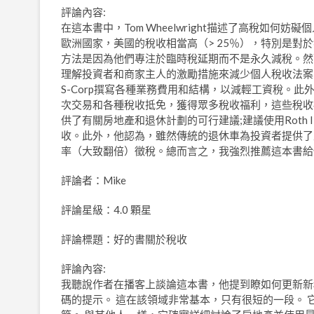
評論內容:
在這本書中，Tom Wheelwright描述了高稅如
歐洲國家，美國的稅收相當高（> 25％），特別是對
方法是因為他們專注於臨時稅延期而不是永久減稅。然
理解投資者和商家主人的激勵措施來減少個人稅收法案
S-Corp撰寫各種業務費用和結構，以減輕工資稅。此
次交易和各種稅收抵免，獲得眾多稅收福利，這些稅收
供了有關房地產和退休計劃的可行建議;建議使用Roth 
收。此外，他認為，雖然傳統的退休車為投資者提供了
率（大致翻倍）徵稅。總而言之，我強烈推薦這本書給
評論者：Mike
評論星級：4.0 顆星
評論標題：好的書關於稅收
評論內容:
我聽說作者在播客上談論這本書，他提到瞭如何更新新
碼的提示。 這在該領域非常基本，只有很短的一段。