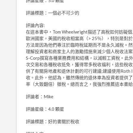
評論星級：5.0 顆星
評論標題：一個必不可少的
評論內容:
在這本書中，Tom Wheelwright描述了高稅如
歐洲國家，美國的稅收相當高（> 25％），特別是對
方法是因為他們專注於臨時稅延期而不是永久減稅。然
理解投資者和商家主人的激勵措施來減少個人稅收法案
S-Corp撰寫各種業務費用和結構，以減輕工資稅。此
次交易和各種稅收抵免，獲得眾多稅收福利，這些稅收
供了有關房地產和退休計劃的可行建議;建議使用Roth 
收。此外，他認為，雖然傳統的退休車為投資者提供了
率（大致翻倍）徵稅。總而言之，我強烈推薦這本書給
評論者：Mike
評論星級：4.0 顆星
評論標題：好的書關於稅收