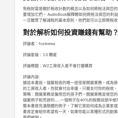
免稅財富是關於稅收計劃的概念以及如何將稅法與您的利
要增加它們。 AudioBook解釋瞭如何將稅法與您
一旦聽眾了解減稅的基本原則，他們就可以立即將稅收
對於解析如何投資賺錢有幫助
評論者：foxleema
評論星級：1.0 顆星
評論標題：W2工資收入者不會打擾購買
評論內容:
據這本書說，儲蓄稅收的唯一途徑是開展業務，成為房
的工資收入者，你就會付出幸運，只需支付你的稅收，
策略：開展業務並僱用您的孩子們。開展業務並使您的
儲蓄例子和荒謬的……一個例子在40％的稅務括號中使
整本書是充滿簡體的例子，了解它是如何成為企業家或
書肯定會給你希望有一天，如果你能以某種形式的創業
我們被困。