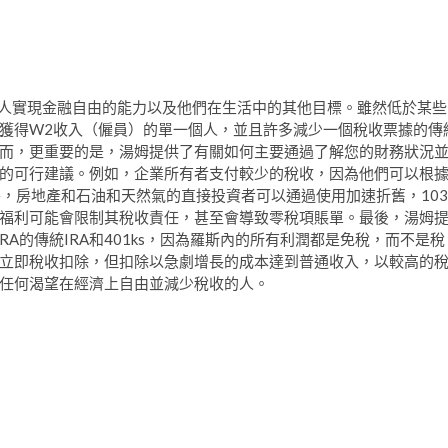
何妨礙個人實現金融自由的能力以及他們在生活中的其他目標。雖然低於某些
於獲得W2收入（僱員）的單一個人，並且許多減少一個稅收票據的傳
而，更重要的是，湯姆提供了有關如何主要通過了解您的財務狀況
的可行建議。例如，企業所有者支付較少的稅收，因為他們可以根
外，房地產和石油和天然氣的直接投資者可以通過使用加速折舊，103
福利可能會限制其稅收責任，甚至會導致零稅項賬單。最後，湯姆
IRA的傳統IRA和401ks，因為羅斯內的所有利潤都是免稅，而不是稅
立即稅收扣除，但扣除以急劇增長的成本達到普通收入，以較高的
任何渴望在經濟上自由並減少稅收的人。