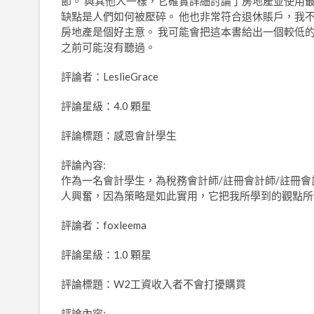
節。 與其他人一樣，它確實詳細討論了房地產並使用
缺點是人們如何被壓碎。 他也非常符合退休賬戶，我
房地產是個好主意。 我可能會把這本書給出一個較低
之前可能沒有聽過。
評論者：LeslieGrace
評論星級：4.0 顆星
評論標題：感恩會計學生
評論內容:
作為一名會計學生，為稅務會計師/註冊會計師/註冊會
人興奮，因為策略是如此實用，它把我所學到的觀點所
評論者：foxleema
評論星級：1.0 顆星
評論標題：W2工資收入者不會打擾購買
評論內容: