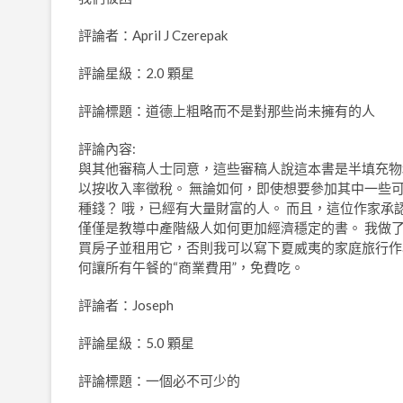
評論者：April J Czerepak
評論星級：2.0 顆星
評論標題：道德上粗略而不是對那些尚未擁有的人
評論內容:
與其他審稿人士同意，這些審稿人說這本書是半填充物
以按收入率徵稅。 無論如何，即使想要參加其中一些可疑
種錢？ 哦，已經有大量財富的人。 而且，這位作家
僅僅是教導中產階級人如何更加經濟穩定的書。 我做
買房子並租用它，否則我可以寫下夏威夷的家庭旅行作
何讓所有午餐的“商業費用”，免費吃。
評論者：Joseph
評論星級：5.0 顆星
評論標題：一個必不可少的